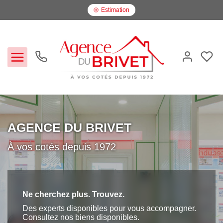
Estimation
Estimer
AGENCE DU BRIVET
Acheter
À vos cotés depuis 1972
Louer
Ne cherchez plus. Trouvez.
Biens vendus
Des experts disponibles pour vous accompagner.
Consultez nos biens disponibles.