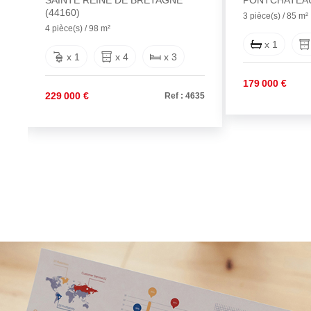
SAINTE REINE DE BRETAGNE
PONTCHATEAU
(44160)
3 pièce(s) / 85 m²
4 pièce(s) / 98 m²
x 1
x 1
x 4
x 3
179 000 €
229 000 €
78
Ref : 4635