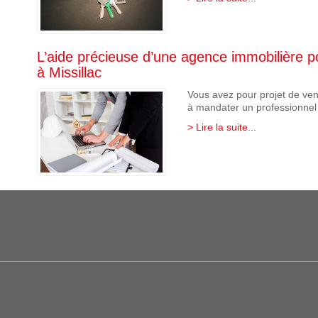
L’aide précieuse d’une agence immobilière 
à Missillac
Vous avez pour projet de ven
à mandater un professionnel p
> Lire la suite...