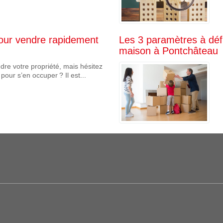
pour vendre rapidement
Les 3 paramètres à défi
maison à Pontchâteau
dre votre propriété, mais hésitez
our s’en occuper ? Il est...