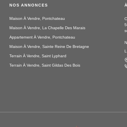
NOS ANNONCES
Maison À Vendre, Pontchateau
C
5
Maison À Vendre, La Chapelle Des Marais
s
Appartement À Vendre, Pontchateau
N
Maison À Vendre, Sainte Reine De Bretagne
p
L
N
Terrain À Vendre, Saint Lyphard
a
Terrain À Vendre, Saint Gildas Des Bois
N
e
t
N
i
v