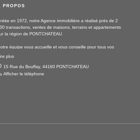
À PROPOS
réée en 1972, notre Agence immobilière a réalisé près de 2
00 transactions, ventes de maisons, terrains et appartements
ur la région de PONTCHATEAU.
otre équipe vous accueille et vous conseille pour tous vos
rojets immobiliers.
ire plus
otre assistante, Malory PINTE, sera à votre écoute et vous
pportera également ses services en location.
15 Rue du Bouffay, 44160 PONTCHATEAU
Afficher le téléphone
os conseillers, Magaly LUCAT et Samuel BLAY, vous recevront
t vous accompagneront dans toutes vos démarches en
ransaction.
'hésitez pas à nous contacter pour discuter de votre projet
mmobilier. Nous sommes impatients de vous aider à atteindre
os objectifs