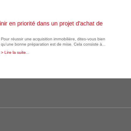
nir en priorité dans un projet d’achat de
Pour réussir une acquisition immobilière, dites-vous bien
qu’une bonne préparation est de mise. Cela consiste à...
> Lire la suite...