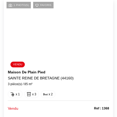
Avis
1 PHOTO(S)
FAVORIS
Contact
VENDU
Maison De Plain Pied
SAINTE REINE DE BRETAGNE (44160)
3 pièce(s) / 85 m²
x 1
x 3
x 2
Vendu
Ref : 1368