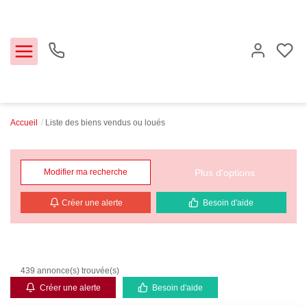
Accueil
Liste des biens vendus ou loués
Estimer
Acheter
Plus d'options
Modifier ma recherche
Créer une alerte
Besoin d'aide
Louer
Biens vendus
439 annonce(s) trouvée(s)
Notre Agence
Créer une alerte
Besoin d'aide