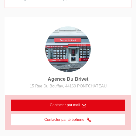
Agence Du Brivet
15 Rue Du Bouffay
,
44160
PONTCHATEAU
Contacter par mail
Contacter par téléphone