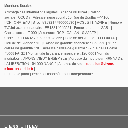
Mentions légales
Affichage des informations légales : Agence du Brivet | Raison
sociale : GOUDY | Adresse siège social : 15 Rue du Bouffay - 44160
PONTCHATEAU | Siret : 5318247790000130 | RCS : ST NAZAIRE | Numero
TVA Intracommunautaire : FR13814649521 | Forme juridique : SARL |
Capital social : 7 000 | Assurance RCP : GALIAN - SMABTP |
Carte T : CPI 4402 2018 000 028 866 | Date de délivrance : 0000-00-00 |
Lieu de délivrance : NC | Caisse de garantie financière : GALIAN. | N° de
caisse de garantie : NC | Adresse caisse de garantie : 89 rue de la Boétie
75008 PARIS | Montant de la garantie financière : 120 000 | Nom du
médiateur : VIVONS MIEUX ENSEMBLE | Adresse du médiateur : 465 AV DE
LA LIBERATION - 54 000 NANCY | Adresse du site :
mediation@vivons-
mieux-ensemble.fr
|
Entreprise juridiquement et financièrement indépendante
LIENS UTILES