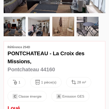
Avis
Contact
Référence 254D
PONTCHATEAU - La Croix des
Missions,
Pontchateau 44160
1
1 pièce(s)
28 m²
C
Classe énergie
A
Emission GES
Loué