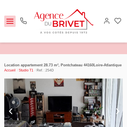
Estimer
Location appartement 28.73 m², Pontchateau 44160Loire-Atlantique
Accueil
Studio T1
Ref. : 254D
Acheter
Louer
Biens vendus
Notre Agence