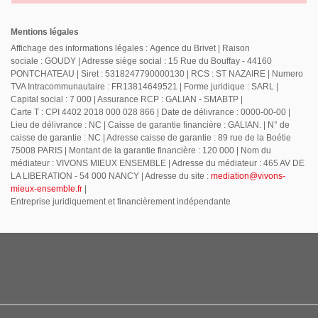
Mentions légales
Affichage des informations légales : Agence du Brivet | Raison
sociale : GOUDY | Adresse siège social : 15 Rue du Bouffay - 44160
PONTCHATEAU | Siret : 5318247790000130 | RCS : ST NAZAIRE | Numero
TVA Intracommunautaire : FR13814649521 | Forme juridique : SARL |
Capital social : 7 000 | Assurance RCP : GALIAN - SMABTP |
Carte T : CPI 4402 2018 000 028 866 | Date de délivrance : 0000-00-00 |
Lieu de délivrance : NC | Caisse de garantie financière : GALIAN. | N° de
caisse de garantie : NC | Adresse caisse de garantie : 89 rue de la Boétie
75008 PARIS | Montant de la garantie financière : 120 000 | Nom du
médiateur : VIVONS MIEUX ENSEMBLE | Adresse du médiateur : 465 AV DE
LA LIBERATION - 54 000 NANCY | Adresse du site :
mediation@vivons-
mieux-ensemble.fr
|
Entreprise juridiquement et financièrement indépendante