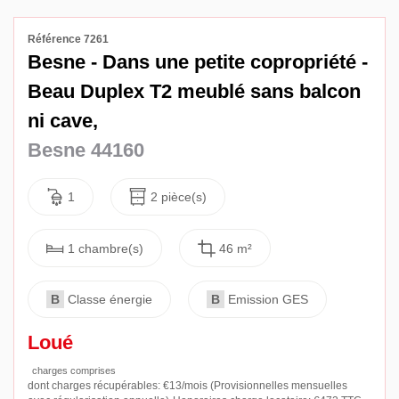
Avis
Référence 7261
Contact
Besne - Dans une petite copropriété -
Beau Duplex T2 meublé sans balcon
ni cave,
Besne 44160
1
2 pièce(s)
1 chambre(s)
46 m²
B
Classe énergie
B
Emission GES
Loué
charges comprises
dont charges récupérables: €13/mois (Provisionnelles mensuelles