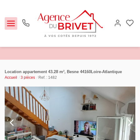
Estimer
Location appartement 43.28 m², Besne 44160Loire-Atlantique
Accueil
3 pièces
Ref. : 1482
Acheter
Louer
Biens vendus
Notre Agence