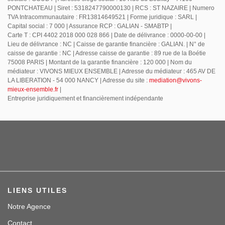
PONTCHATEAU | Siret : 5318247790000130 | RCS : ST NAZAIRE | Numero
TVA Intracommunautaire : FR13814649521 | Forme juridique : SARL |
Capital social : 7 000 | Assurance RCP : GALIAN - SMABTP |
Carte T : CPI 4402 2018 000 028 866 | Date de délivrance : 0000-00-00 |
Lieu de délivrance : NC | Caisse de garantie financière : GALIAN. | N° de
caisse de garantie : NC | Adresse caisse de garantie : 89 rue de la Boétie
75008 PARIS | Montant de la garantie financière : 120 000 | Nom du
médiateur : VIVONS MIEUX ENSEMBLE | Adresse du médiateur : 465 AV DE
LA LIBERATION - 54 000 NANCY | Adresse du site :
mediation@vivons-
mieux-ensemble.fr
|
Entreprise juridiquement et financièrement indépendante
LIENS UTILES
Notre Agence
Contact