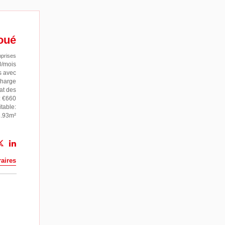
oué
prises
0/mois
s avec
charge
at des
: €660
table:
3.93m²
aires