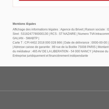
Mentions légales
Affichage des informations légales : Agence du Brivet | Raison sociale
Siret : 5318247790000130 | RCS : ST NAZAIRE | Numero TVA Intracommuna
GALIAN - SMABTP |
Carte T : CPI 4402 2018 000 028 866 | Date de délivrance : 0000-00-00 | 
| Adresse caisse de garantie : 89 rue de la Boétie 75008 PARIS | Monta
du médiateur : 465 AV DE LA LIBERATION - 54 000 NANCY | Adresse du s
Entreprise juridiquement et financièrement indépendante