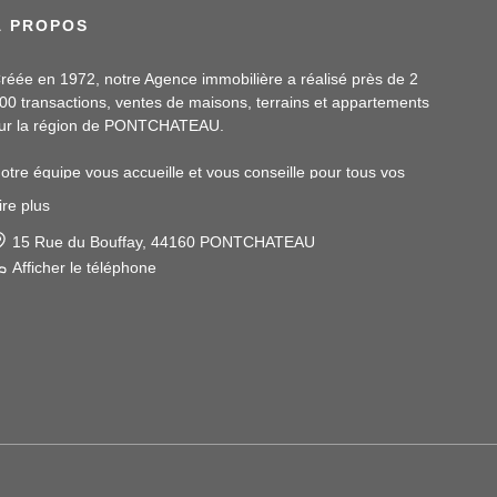
À PROPOS
réée en 1972, notre Agence immobilière a réalisé près de 2
00 transactions, ventes de maisons, terrains et appartements
ur la région de PONTCHATEAU.
otre équipe vous accueille et vous conseille pour tous vos
rojets immobiliers.
ire plus
otre assistante, Malory PINTE, sera à votre écoute et vous
pportera également ses services en location.
15 Rue du Bouffay, 44160 PONTCHATEAU
Afficher le téléphone
os conseillers, Magaly LUCAT et Samuel BLAY, vous recevront
t vous accompagneront dans toutes vos démarches en
ransaction.
'hésitez pas à nous contacter pour discuter de votre projet
mmobilier. Nous sommes impatients de vous aider à atteindre
os objectifs