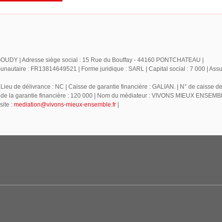
 : GOUDY | Adresse siège social : 15 Rue du Bouffay - 44160 PONTCHATEAU |
utaire : FR13814649521 | Forme juridique : SARL | Capital social : 7 000 | Ass
Lieu de délivrance : NC | Caisse de garantie financière : GALIAN. | N° de caisse de
nt de la garantie financière : 120 000 | Nom du médiateur : VIVONS MIEUX ENSEMB
ite :
mediation@vivons-mieux-ensemble.fr
|