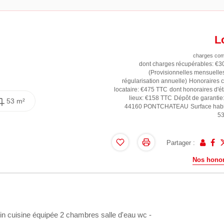
L
charges com
dont charges récupérables: €3
(Provisionnelles mensuelle
régularisation annuelle)
Honoraires 
locataire: €475 TTC
dont honoraires d'ét
lieux: €158 TTC
Dépôt de garantie
53 m²
44160 PONTCHATEAU
Surface habi
5
Partager :
Nos honor
in cuisine équipée 2 chambres salle d'eau wc -