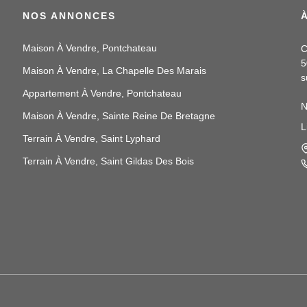
NOS ANNONCES
Maison À Vendre, Pontchateau
C
5
Maison À Vendre, La Chapelle Des Marais
s
Appartement À Vendre, Pontchateau
N
Maison À Vendre, Sainte Reine De Bretagne
p
L
N
Terrain À Vendre, Saint Lyphard
a
Terrain À Vendre, Saint Gildas Des Bois
N
e
t
N
i
v