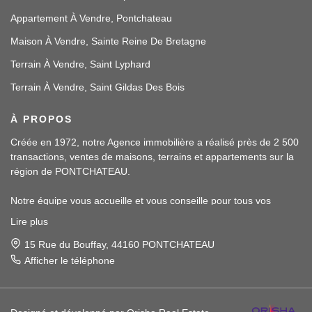
Appartement À Vendre, Pontchateau
Maison À Vendre, Sainte Reine De Bretagne
Terrain À Vendre, Saint Lyphard
Terrain À Vendre, Saint Gildas Des Bois
À PROPOS
Créée en 1972, notre Agence immobilière a réalisé près de 2 500
transactions, ventes de maisons, terrains et appartements sur la
région de PONTCHATEAU.
Notre équipe vous accueille et vous conseille pour tous vos
projets immobiliers.
Lire plus
Notre assistante, Malory PINTE, sera à votre écoute et vous
apportera également ses services en location.
15 Rue du Bouffay, 44160 PONTCHATEAU
Afficher le téléphone
Nos conseillers, Magaly LUCAT et Samuel BLAY, vous recevront
et vous accompagneront dans toutes vos démarches en
transaction.