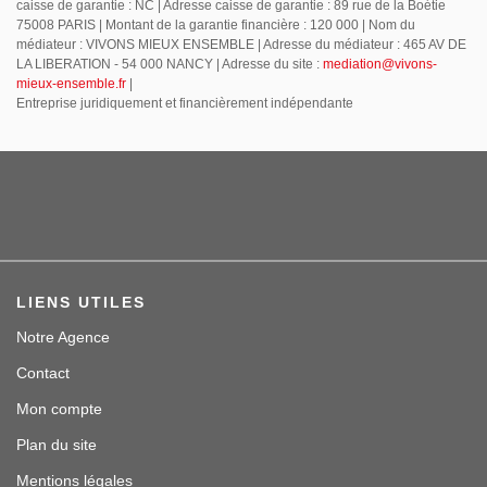
caisse de garantie : NC | Adresse caisse de garantie : 89 rue de la Boétie
75008 PARIS | Montant de la garantie financière : 120 000 | Nom du
médiateur : VIVONS MIEUX ENSEMBLE | Adresse du médiateur : 465 AV DE
LA LIBERATION - 54 000 NANCY | Adresse du site :
mediation@vivons-
mieux-ensemble.fr
|
Entreprise juridiquement et financièrement indépendante
LIENS UTILES
Notre Agence
Contact
Mon compte
Plan du site
Mentions légales