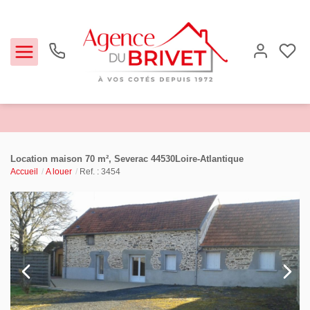
Estimer
Location maison 70 m², Severac 44530Loire-Atlantique
Accueil
A louer
Ref. : 3454
Acheter
Louer
Biens vendus
Notre Agence