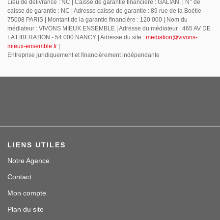
Lieu de délivrance : NC | Caisse de garantie financière : GALIAN. | N° de
caisse de garantie : NC | Adresse caisse de garantie : 89 rue de la Boétie
75008 PARIS | Montant de la garantie financière : 120 000 | Nom du
médiateur : VIVONS MIEUX ENSEMBLE | Adresse du médiateur : 465 AV DE
LA LIBERATION - 54 000 NANCY | Adresse du site :
mediation@vivons-
mieux-ensemble.fr
|
Entreprise juridiquement et financièrement indépendante
LIENS UTILES
Notre Agence
Contact
Mon compte
Plan du site