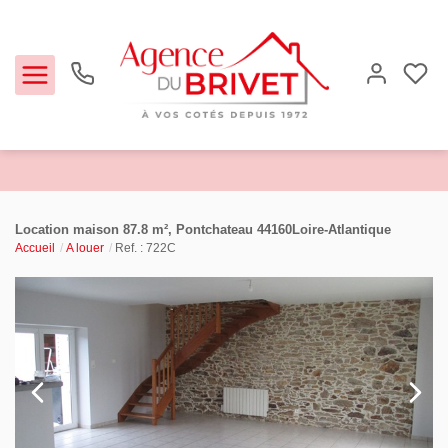
Estimer
Location maison 87.8 m², Pontchateau 44160Loire-Atlantique
Accueil
A louer
Ref. : 722C
Acheter
Louer
Biens vendus
Notre Agence