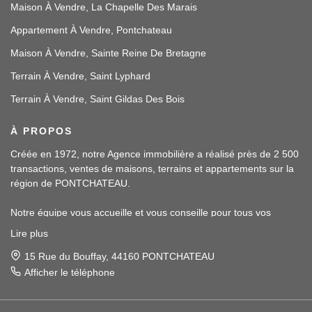
Maison À Vendre, La Chapelle Des Marais
Appartement À Vendre, Pontchateau
Maison À Vendre, Sainte Reine De Bretagne
Terrain À Vendre, Saint Lyphard
Terrain À Vendre, Saint Gildas Des Bois
À PROPOS
Créée en 1972, notre Agence immobilière a réalisé près de 2 500
transactions, ventes de maisons, terrains et appartements sur la
région de PONTCHATEAU.
Notre équipe vous accueille et vous conseille pour tous vos
projets immobiliers.
Lire plus
Notre assistante, Malory PINTE, sera à votre écoute et vous
apportera également ses services en location.
15 Rue du Bouffay, 44160 PONTCHATEAU
Afficher le téléphone
Nos conseillers, Magaly LUCAT et Samuel BLAY, vous recevront
et vous accompagneront dans toutes vos démarches en