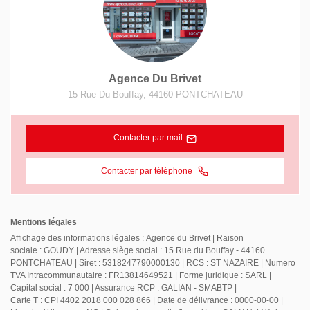
Agence Du Brivet
15 Rue Du Bouffay
,
44160
PONTCHATEAU
Contacter par mail
Contacter par téléphone
Mentions légales
Affichage des informations légales : Agence du Brivet | Raison
sociale : GOUDY | Adresse siège social : 15 Rue du Bouffay - 44160
PONTCHATEAU | Siret : 5318247790000130 | RCS : ST NAZAIRE | Numero
TVA Intracommunautaire : FR13814649521 | Forme juridique : SARL |
Capital social : 7 000 | Assurance RCP : GALIAN - SMABTP |
Carte T : CPI 4402 2018 000 028 866 | Date de délivrance : 0000-00-00 |