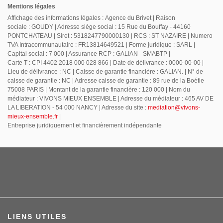
Mentions légales
Affichage des informations légales : Agence du Brivet | Raison
sociale : GOUDY | Adresse siège social : 15 Rue du Bouffay - 44160
PONTCHATEAU | Siret : 5318247790000130 | RCS : ST NAZAIRE | Numero
TVA Intracommunautaire : FR13814649521 | Forme juridique : SARL |
Capital social : 7 000 | Assurance RCP : GALIAN - SMABTP |
Carte T : CPI 4402 2018 000 028 866 | Date de délivrance : 0000-00-00 |
Lieu de délivrance : NC | Caisse de garantie financière : GALIAN. | N° de
caisse de garantie : NC | Adresse caisse de garantie : 89 rue de la Boétie
75008 PARIS | Montant de la garantie financière : 120 000 | Nom du
médiateur : VIVONS MIEUX ENSEMBLE | Adresse du médiateur : 465 AV DE
LA LIBERATION - 54 000 NANCY | Adresse du site :
mediation@vivons-
mieux-ensemble.fr
|
Entreprise juridiquement et financièrement indépendante
LIENS UTILES