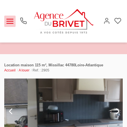
Estimer
Location maison 115 m², Missillac 44780Loire-Atlantique
Accueil
A louer
Ref. : 2905
Acheter
Louer
Biens vendus
Notre Agence