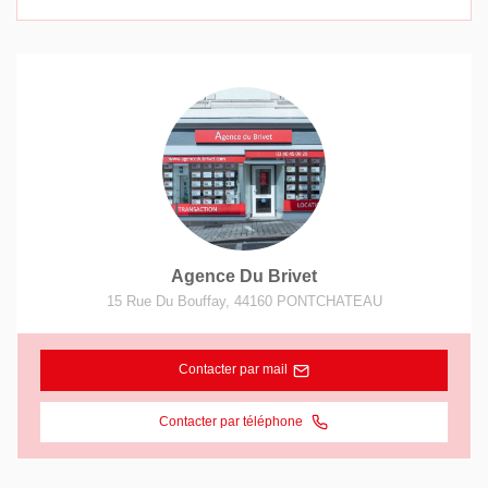
Agence Du Brivet
15 Rue Du Bouffay
,
44160
PONTCHATEAU
Contacter par mail
Contacter par téléphone