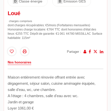
D
Classe énergie
B
Emission GES
Loué
charges comprises
dont charges récupérables: €5/mois (Forfaitaires mensuelles)
Honoraires charge locataire: €764 TTC
dont honoraires d'état des
lieux: €255 TTC
Dépôt de garantie: €1 061
44780 MISSILLAC
Surface
habitable: 115m²
Partager :
Nos honoraires
Maison entièrement rénovée offrant entrée avec
dégagement, séjour salon, cuisine aménagée équipée,
salle d'eau, wc, une chambre.
A l'étage : 4 chambres, salle d'eau avec wc.
Jardin et garage
Loyer 1061.00 €