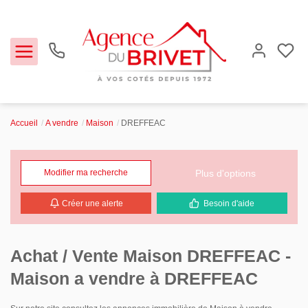
Accueil
A vendre
Maison
DREFFEAC
Estimer
Acheter
Plus d'options
Modifier ma recherche
Créer une alerte
Besoin d'aide
Louer
Biens vendus
Achat / Vente Maison DREFFEAC -
Maison a vendre à DREFFEAC
Notre Agence