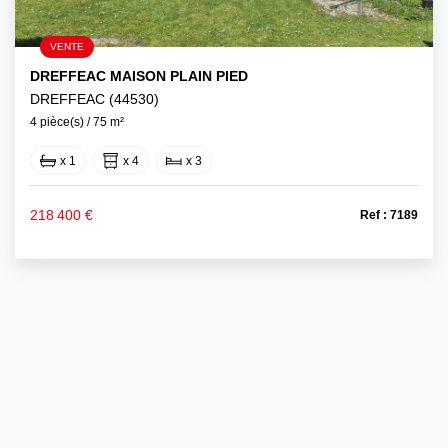
VENTE
DREFFEAC MAISON PLAIN PIED
DREFFEAC (44530)
4 pièce(s) / 75 m²
x 1
x 4
x 3
218 400 €
Ref : 7189