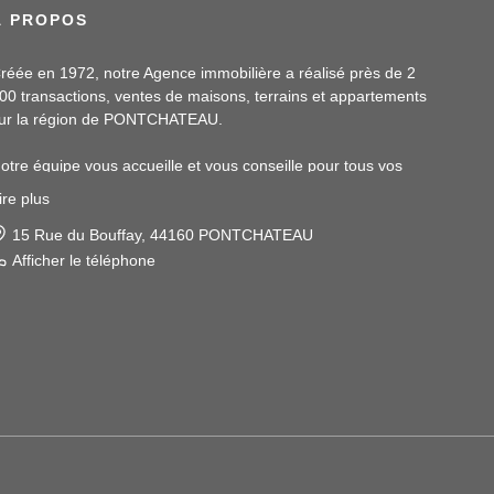
À PROPOS
réée en 1972, notre Agence immobilière a réalisé près de 2
00 transactions, ventes de maisons, terrains et appartements
ur la région de PONTCHATEAU.
otre équipe vous accueille et vous conseille pour tous vos
rojets immobiliers.
ire plus
otre assistante, Malory PINTE, sera à votre écoute et vous
pportera également ses services en location.
15 Rue du Bouffay, 44160 PONTCHATEAU
Afficher le téléphone
os conseillers, Magaly LUCAT et Samuel BLAY, vous recevront
t vous accompagneront dans toutes vos démarches en
ransaction.
'hésitez pas à nous contacter pour discuter de votre projet
mmobilier. Nous sommes impatients de vous aider à atteindre
os objectifs