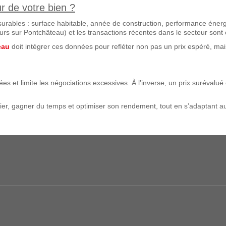
ur de votre bien ?
surables : surface habitable, année de construction, performance éner
urs sur Pontchâteau) et les transactions récentes dans le secteur sont 
eau
doit intégrer ces données pour refléter non pas un prix espéré, mais
ées et limite les négociations excessives. À l’inverse, un prix suréval
lier, gagner du temps et optimiser son rendement, tout en s’adaptant a