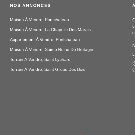
NOS ANNONCES
Maison À Vendre, Pontchateau
C
5
Maison À Vendre, La Chapelle Des Marais
s
Appartement À Vendre, Pontchateau
N
Maison À Vendre, Sainte Reine De Bretagne
p
L
N
Terrain À Vendre, Saint Lyphard
a
Terrain À Vendre, Saint Gildas Des Bois
N
e
t
N
i
v